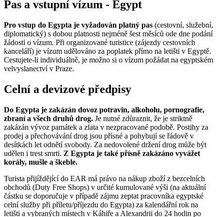
Pas a vstupní vízum - Egypt
Pro vstup do Egypta je vyžadován platný pas
(cestovní, služební,
diplomatický) s dobou platnosti nejméně šest měsíců ode dne podání
žádosti o vízum. Při organizované turistice (zájezdy cestovních
kanceláří) je vízum udělováno za poplatek přímo na letišti v Egyptě.
Cestujete-li individuálně, je možno si o vízum požádat na egyptském
velvyslanectví v Praze.
Celní a devizové předpisy
Do Egypta je zakázán dovoz potravin, alkoholu, pornografie,
zbraní a všech druhů drog.
Je nutné zdůraznit, že je striktně
zakázán vývoz památek a zlata v nezpracované podobě. Postihy za
prodej a přechovávání drog jsou přísné a pohybují se řádově v
desítkách let odnětí svobody. Za nedovolené držení drog může být
udělen i trest smrti.
Z Egypta je také přísně zakázáno vyvážet
korály, mušle a škeble.
Turista přijíždějící do EAR má právo na nákup zboží z bezcelních
obchodů (Duty Free Shops) v určité kumulované výši (na aktuální
částku se doporučuje v případě zájmu zeptat pracovníka egyptské
celní služby při příletu/příjezdu do Egypta) za kalendářní rok na
letišti a vybraných místech v Káhiře a Alexandrii do 24 hodin po