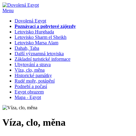
Menu
Dovolená Egypt
Poznávací a pobytové zájezdy
Letovisko Hurghada
Letovisko Sharm el Sheikh
Letovisko Marsa Alam
Dahab, Taba
Další významná letoviska
Základní turistické informace
Ubytování a strava
Víza, clo, měna
Historické památky
Rudé moře, potápění
Podnebí a počasí
Egypt obrazem
Mapa - Egypt
Víza, clo, měna