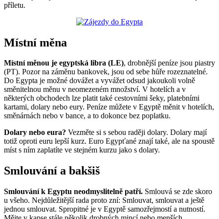
příletu.
Místní měna
Místní měnou je egyptská libra (LE)
, drobnější peníze jsou piastry
(PT). Pozor na záměnu bankovek, jsou od sebe hůře rozeznatelné.
Do Egypta je možné dovážet a vyvážet odsud jakoukoli volně
směnitelnou měnu v neomezeném množství. V hotelích a v
některých obchodech lze platit také cestovními šeky, platebními
kartami, dolary nebo eury. Peníze můžete v Egyptě měnit v hotelích,
směnárnách nebo v bance, a to dokonce bez poplatku.
Dolary nebo eura?
Vezměte si s sebou raději dolary. Dolary mají
totiž oproti euru lepší kurz. Euro Egypťané znají také, ale na spoustě
míst s ním zaplatíte ve stejném kurzu jako s dolary.
Smlouvání a bakšiš
Smlouvání k Egyptu neodmyslitelně patří.
Smlouvá se zde skoro
u všeho. Nejdůležitější rada proto zní: Smlouvat, smlouvat a ještě
jednou smlouvat. Spropitné je v Egyptě samozřejmostí a nutností.
Mějte v kapse stále několik drobných mincí nebo menších